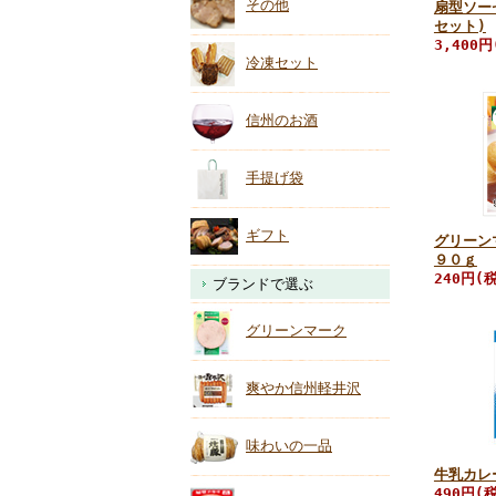
その他
扇型ソー
セット)
3,400円
冷凍セット
信州のお酒
手提げ袋
ギフト
グリーン
９０ｇ
240円(
ブランドで選ぶ
グリーンマーク
爽やか信州軽井沢
味わいの一品
牛乳カレ
490円(