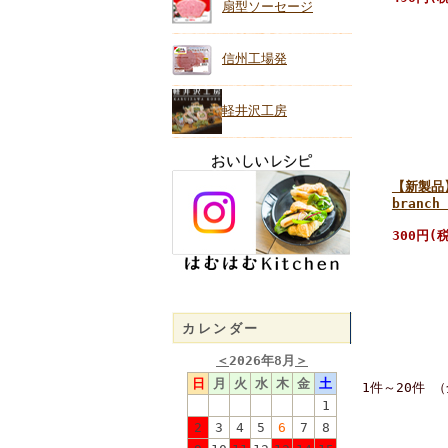
扇型ソーセージ
信州工場発
軽井沢工房
【新製品
branc
300円(
カレンダー
＜
2026年8月
＞
日
月
火
水
木
金
土
1件～20件 （
1
2
3
4
5
6
7
8