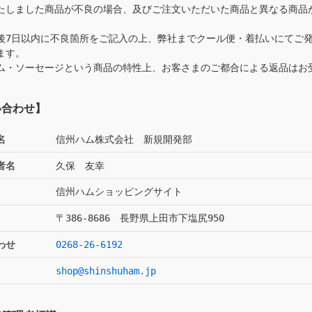
たしました商品が不良の場合、及びご注文いただいた商品と異なる商品
。
後7日以内に不良箇所をご記入の上、弊社までクール便・着払いにてご
ます。
ム・ソーセージという商品の特性上、お客さまのご都合による返品はお
い合わせ】
名
信州ハム株式会社 新規開発部
者名
久保 友幸
信州ハムショッピングサイト
〒386-8686 長野県上田市下塩尻950
わせ
0268-26-6192
shop@shinshuham.jp