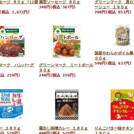
セージ ８０ｇ (11個
扇型ソーセージ ８０ｇ
グリーンマーク 肩ロ
340円(税込 367円)
ーシュー １９０ｇ
(税込 3,672円)
790円(税込 853円)
国産やわらかボイル豚
００ｇ
590円(税込 637円)
マーク ハンバーグ
グリーンマーク ミートボール
９０ｇ
税込 259円)
240円(税込 259円)
ー １８０ｇ
蔵出し味噌カレー １８０ｇ
りんごバター味チキン
税込 529円)
490円(税込 529円)
１８０ｇ