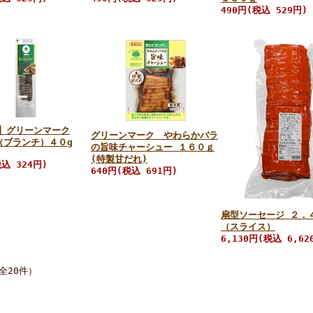
490円(税込 529円)
】グリーンマーク
グリーンマーク やわらかバラ
h（ブランチ）４０g
の旨味チャーシュー １６０ｇ
(特製甘だれ)
税込 324円)
640円(税込 691円)
扇型ソーセージ ２．
（スライス）
6,130円(税込 6,62
全20件）