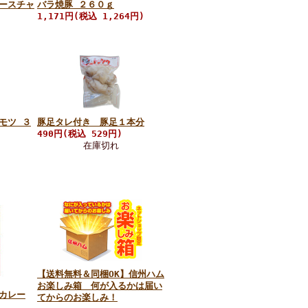
ースチャ
バラ焼豚 ２６０ｇ
1,171円(税込 1,264円)
モツ ３
豚足タレ付き 豚足１本分
490円(税込 529円)
在庫切れ
【送料無料＆同梱OK】信州ハム
お楽しみ箱 何が入るかは届い
カレー
てからのお楽しみ！