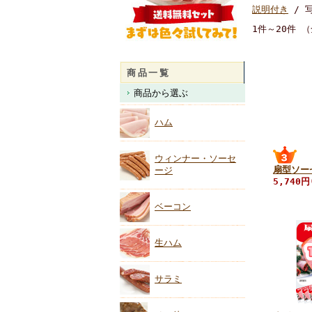
説明付き
/ 
1件～20件 （
商品一覧
商品から選ぶ
ハム
ウィンナー・ソーセ
扇型ソー
ージ
5,740円
ベーコン
生ハム
サラミ