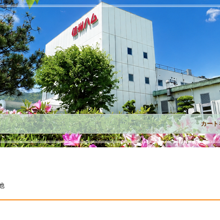
カート
他