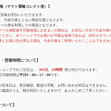
換（ヤマト運輸コレクト便）】
は別途お支払いいただきます。
に、代金引換とともに商品引渡となります。
クール便を利用しての発送となります。
クール便配達不可能地域にお住まいの場合は、お支払い方法で代金引換
ください。ゆうパックでのお届けが可能な地域であれば、対応させてい
者とお届け先が異なる場合、代金引換をご利用いただくことはできませ
日・営業時間について】
ショップでのご注文は、
365日、24時間
受け付けております。
応可能時間は
平日9：00～17：00
です。
び定休日は、受注確認、配送の手配、お問い合わせ対応はできません。
に確認のうえ、順次対応いたしますので、あらかじめご了承ください。
について】