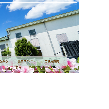
｜
｜
｜
をみる
会員ログイン
ご利用案内