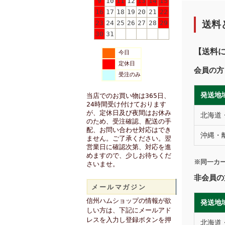
9
10
11
12
13
14
15
16
17
18
19
20
21
22
送料
23
24
25
26
27
28
29
30
31
【送料
今日
定休日
会員
受注のみ
発送地
当店でのお買い物は365日、
24時間受け付けております
が、定休日及び夜間はお休み
北海道
のため、受注確認、配送の手
配、お問い合わせ対応はでき
沖縄・
ません。ご了承ください。翌
営業日に確認次第、対応を進
めますので、少しお待ちくだ
※同一カ
さいませ。
非会員の
メールマガジン
信州ハムショップの情報が欲
発送地
しい方は、下記にメールアド
レスを入力し登録ボタンを押
北海道