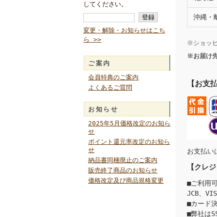
してください。
沖縄・
変更・解除・お知らせはこち
ら >>
※ショッ
※お届け
ご案内
会員特典のご案内
【お支
よくあるご質問
お知らせ
2025年5月価格改定のお知ら
せ
ポイント還元率改定のお知ら
せ
お支払い
納品書同梱廃止のご案内
【クレジ
販売終了商品のお知らせ
価格改定及び商品規格変更
■ご利用
JCB、VI
■カード
■弊社は