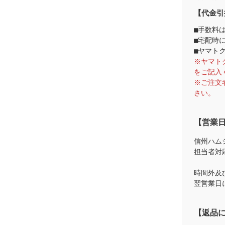
【代金引
■手数料
■宅配時
■ヤマト
※ヤマト
をご記入
※ご注文
さい。
【営業
信州ハム
担当者対
時間外及
翌営業日
【返品