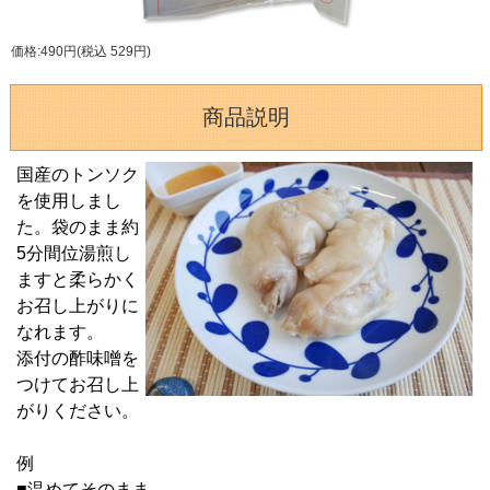
価格:490円(税込 529円)
商品説明
国産のトンソク
を使用しまし
た。袋のまま約
5分間位湯煎し
ますと柔らかく
お召し上がりに
なれます。
添付の酢味噌を
つけてお召し上
がりください。
例
■温めてそのまま