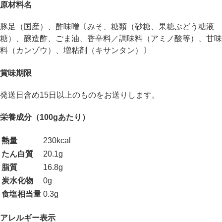
原材料名
豚足（国産）、酢味噌〔みそ、糖類（砂糖、果糖ぶどう糖液
糖）、醸造酢、ごま油、香辛料／調味料（アミノ酸等）、甘味
料（カンゾウ）、増粘剤（キサンタン）〕
賞味期限
発送日含め15日以上のものをお送りします。
栄養成分（100gあたり）
熱量
230kcal
たん白質
20.1g
脂質
16.8g
炭水化物
0g
食塩相当量
0.3g
アレルギー表示