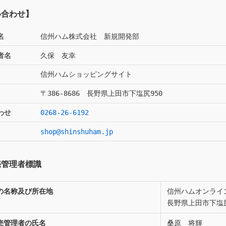
い合わせ】
名
信州ハム株式会社 新規開発部
者名
久保 友幸
信州ハムショッピングサイト
〒386-8686 長野県上田市下塩尻950
わせ
0268-26-6192
shop@shinshuham.jp
売管理者標識
の名称及び所在地
信州ハムオンライ
長野県上田市下塩尻
売管理者の氏名
桑原 将輝