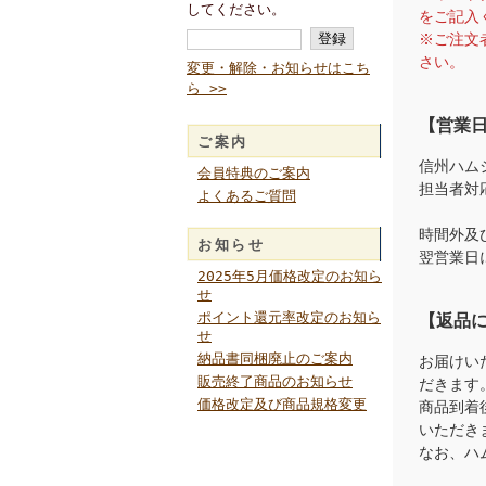
してください。
をご記入
※ご注文
さい。
変更・解除・お知らせはこち
ら >>
【営業
ご案内
信州ハム
会員特典のご案内
担当者対
よくあるご質問
時間外及
お知らせ
翌営業日
2025年5月価格改定のお知ら
せ
ポイント還元率改定のお知ら
【返品
せ
納品書同梱廃止のご案内
お届けい
販売終了商品のお知らせ
だきます
価格改定及び商品規格変更
商品到着
いただき
なお、ハ