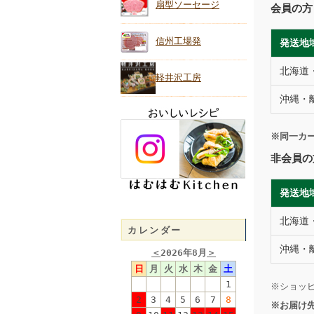
扇型ソーセージ
会員
信州工場発
発送地
北海道
軽井沢工房
沖縄・
※同一カ
非会員の
発送地
北海道
カレンダー
沖縄・
＜
2026年8月
＞
日
月
火
水
木
金
土
1
※ショッ
2
3
4
5
6
7
8
※お届け