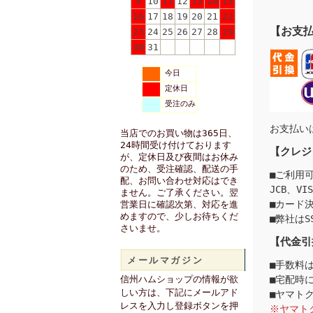
9
10
11
12
13
14
15
16
17
18
19
20
21
22
【お支
23
24
25
26
27
28
29
30
31
今日
定休日
受注のみ
お支払い
当店でのお買い物は365日、
24時間受け付けております
【クレジ
が、定休日及び夜間はお休み
のため、受注確認、配送の手
■ご利用
配、お問い合わせ対応はでき
JCB、VI
ません。ご了承ください。翌
■カード
営業日に確認次第、対応を進
めますので、少しお待ちくだ
■弊社は
さいませ。
【代金引
メールマガジン
■手数料
信州ハムショップの情報が欲
■宅配時
しい方は、下記にメールアド
■ヤマト
レスを入力し登録ボタンを押
※ヤマト