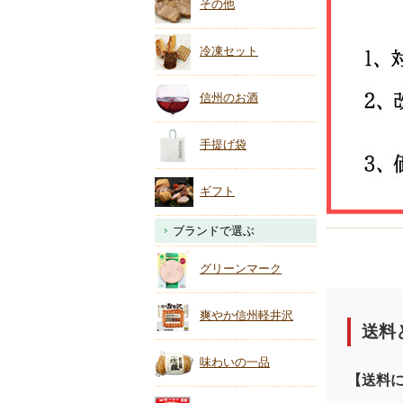
その他
冷凍セット
信州のお酒
手提げ袋
ギフト
ブランドで選ぶ
グリーンマーク
爽やか信州軽井沢
送料
味わいの一品
【送料