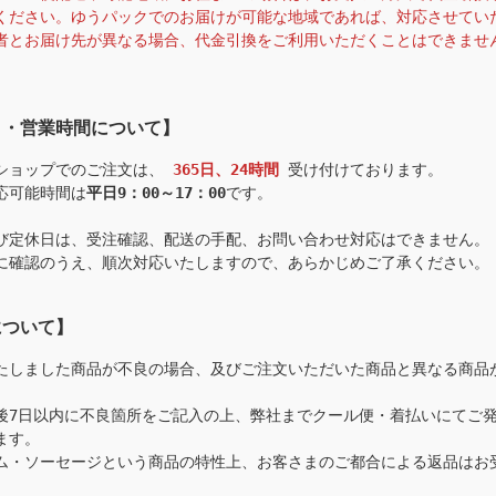
ください。ゆうパックでのお届けが可能な地域であれば、対応させてい
者とお届け先が異なる場合、代金引換をご利用いただくことはできませ
日・営業時間について】
ショップでのご注文は、
365日、24時間
受け付けております。
応可能時間は
平日9：00～17：00
です。
び定休日は、受注確認、配送の手配、お問い合わせ対応はできません。
に確認のうえ、順次対応いたしますので、あらかじめご了承ください。
について】
たしました商品が不良の場合、及びご注文いただいた商品と異なる商品
。
後7日以内に不良箇所をご記入の上、弊社までクール便・着払いにてご
ます。
ム・ソーセージという商品の特性上、お客さまのご都合による返品はお