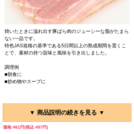
焼いたときに溢れ出す豚ばら肉のジューシーな脂がたまら
ない一品です。
特色JAS規格の基準である5日間以上の熟成期間を置くこ
とで、素材の持つ旨味と風味を引き出しました。
調理例
■朝食に
■炒め物やスープに
▼ 商品説明の続きを見る ▼
価格:
461円
(税込 497円)